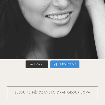
Load More...
SLEDUJTE MĚ
SLEDUJTE MĚ @ZANETA_DRAHOKOUPILOVA