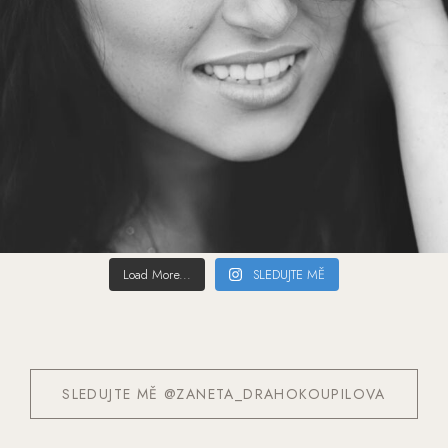
Load More...
SLEDUJTE MĚ
SLEDUJTE MĚ @ZANETA_DRAHOKOUPILOVA