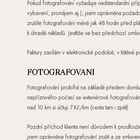
Pokud fotografování vyžaduje nadstandardní příp
vybavení, pronájem aj.), jsem oprávněna požado
zrušíte fotografování méně jak 48 hodin před pl
k úhradě nákladů. Jestliže se bez předchozí oml
Faktury zasílám v elektronické podobě, v tištěné 
FOTOGRAFOVÁNÍ
Fotografování probíhá na základě předem doml
nepříznivého počasí se exteriérové fotografování
nad 10 km si účtuji 7 Kč/km (cesta tam i zpět).
Pozdní příchod klienta není důvodem k prodlouž
jsem oprávněna fotografování zrušit a ze smluven