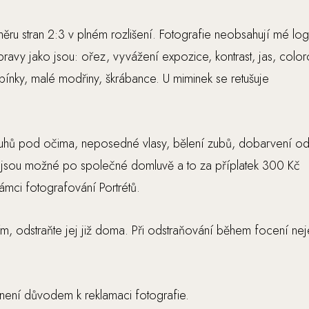
ru stran 2:3 v plném rozlišení. Fotografie neobsahují mé log
pravy jako jsou: ořez, vyvážení expozice, kontrast, jas, color
pínky, malé modřiny, škrábance. U miminek se retušuje
 kruhů pod očima, neposedné vlasy, bělení zubů, dobarvení od
k jsou možné po společné domluvě a to za příplatek 300 Kč
rámci fotografování Portrétů.
m, odstraňte jej již doma. Při odstraňování během focení nej
 není důvodem k reklamaci fotografie.