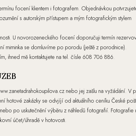
rmínu focení klientem i fotografem. Objednávkou potvrzujete 
srozumění s autorským přístupem a mým fotografickým stylem
nosti. U novorozeneckého focení doporučuji termín rezervova
ení miminka se domluvíme po porodu (ještě z porodnice).
m, ihned mě kontaktujete na tel. čísle 608 706 886.
UŽEB
ww.zanetadrahokoupilova.cz nebo jej zašlu na vyžádání. V 
í hotové zakázky se odvjíjí od aktuálního ceníku České pošt
ebo po uskutečnění výběru z náhledů fotografií. Fotografie u
kovní účet/úhradě v hotovosti.