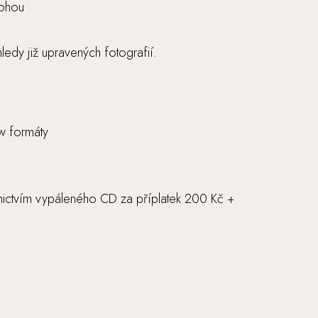
mohou
hledy již upravených fotografií.
w formáty
dnictvím vypáleného CD za příplatek 200 Kč +