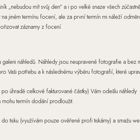
ušník „nebudou mít svůj den“ a i po velké snaze všech zúčastn
na jiném termínu focení, ale za první termín mi náleží odmě
řizovat záznamy z focení.
alerii náhledů. Náhledy jsou neupravené fotografie a bez m
pro Vaši potřebu a k následnému výběru fotografií, které upra
 (a po úhradě celkové fakturované částky) Vám odešlu náhledy
 mohu termín dodání prodloužit.
 tisku (využívám pouze ověřené profi tiskárny) a smažu web