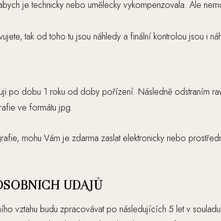
m, abych je technicky nebo umělecky vykompenzovala. Ale ne
jete, tak od toho tu jsou náhledy a finální kontrolou jsou i ná
vuji po dobu 1 roku od doby pořízení. Následně odstraním ra
afie ve formátu jpg.
ografie, mohu Vám je zdarma zaslat elektronicky nebo prostře
OSOBNÍCH ÚDAJŮ
vního vztahu budu zpracovávat po následujících 5 let v souladu