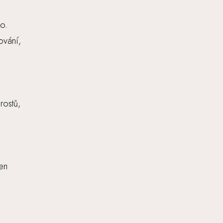
o.
ování,
rostů,
en