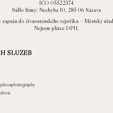
IČO 05522374
Sídlo firmy: Nechyba 10, 285 06 Sázava
e zapsán do živnostenského rejstříku – Městský úř
Nejsem plátce DPH.
H SLUŽEB
pilovaphotography
ilova