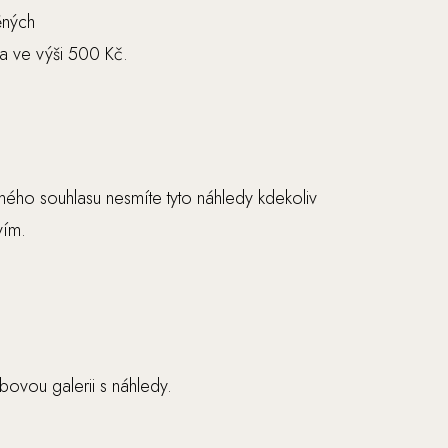
ěných
na ve výši 500 Kč.
ého souhlasu nesmíte tyto náhledy kdekoliv
vím.
ovou galerii s náhledy.