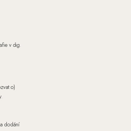
fie v dig.
zvat:o)
y.
 a dodání