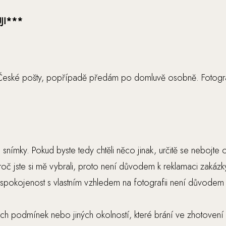
JI***
m České pošty, popřípadě předám po domluvě osobně. Fotogra
mky. Pokud byste tedy chtěli něco jinak, určitě se nebojte o
oč jste si mě vybrali, proto není důvodem k reklamaci zakázk
pokojenost s vlastním vzhledem na fotografii není důvodem
ch podmínek nebo jiných okolností, které brání ve zhotovení