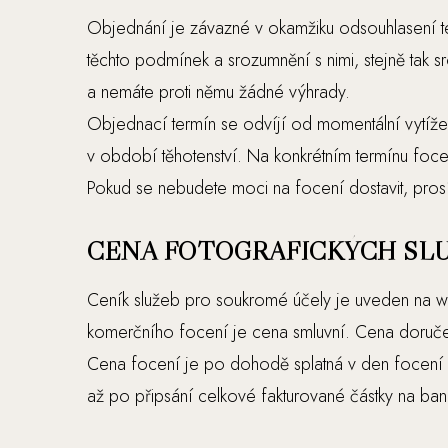
Objednání je závazné v okamžiku odsouhlasení te
těchto podmínek a srozumnění s nimi, stejně tak 
a nemáte proti němu žádné výhrady.
Objednací termín se odvíjí od momentální vytíže
v období těhotenství. Na konkrétním termínu foc
Pokud se nebudete moci na focení dostavit, prosí
CENA FOTOGRAFICKÝCH SL
Ceník služeb pro soukromé účely je uveden na w
komerčního focení je cena smluvní. Cena doručen
Cena focení je po dohodě splatná v den focení n
až po připsání celkové fakturované částky na ban