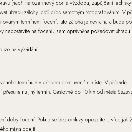
ravu (např. narozeninový dort a výzdoba, zapůjčení techniky 
vat úhradu zálohy ještě před samotným fotografováním. V př
ánovaným termínem focení, tato záloha je nevratná a bude po
uvy nedostavíte na focení, jsem oprávněna požadovat úhradu
pouze na vyžádání.
uveného termínu a v předem domluveném místě. V případě
 přesune na jiný termín. Cestovné do 10 km od města Sázava (
ení doby focení. Pokud se bez omluvy opozdíte o více jak 2
ého místa odejít.