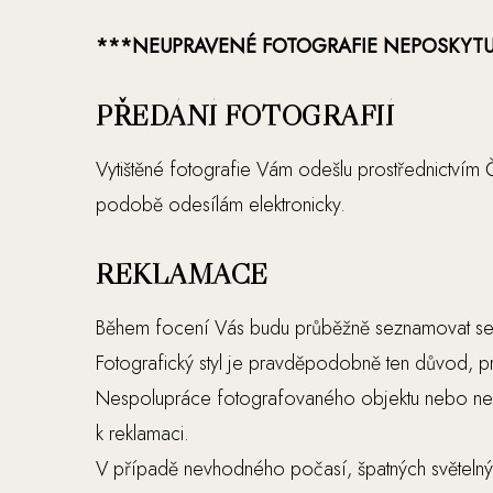
***NEUPRAVENÉ FOTOGRAFIE NEPOSKYTU
PŘEDÁNÍ FOTOGRAFIÍ
Vytištěné fotografie Vám odešlu prostřednictví
podobě odesílám elektronicky.
REKLAMACE
Během focení Vás budu průběžně seznamovat se sní
Fotografický styl je pravděpodobně ten důvod, pr
Nespolupráce fotografovaného objektu nebo nes
k reklamaci.
V případě nevhodného počasí, špatných světelný