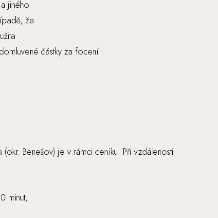
a jiného
ípadě, že
užita
 domluvené částky za focení.
okr. Benešov) je v rámci ceníku. Při vzdálenosti
0 minut,