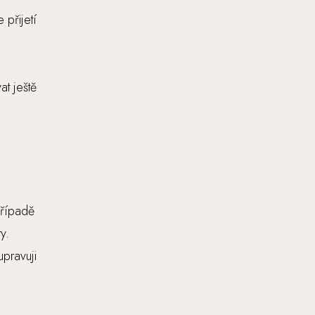
přijetí
t ještě
případě
y.
pravuji