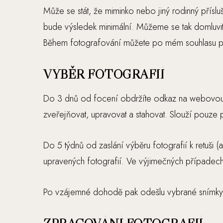
Může se stát, že miminko nebo jiný rodinný přísl
bude výsledek minimální. Můžeme se tak domluvit 
Během fotografování můžete po mém souhlasu po
VÝBĚR FOTOGRAFIÍ
Do 3 dnů od focení obdržíte odkaz na webovou g
zveřejňovat, upravovat a stahovat. Slouží pouze 
Do 5 týdnů od zaslání výběru fotografií k retuši
upravených fotografií. Ve výjimečných případech
Po vzájemné dohodě pak odešlu vybrané snímky do