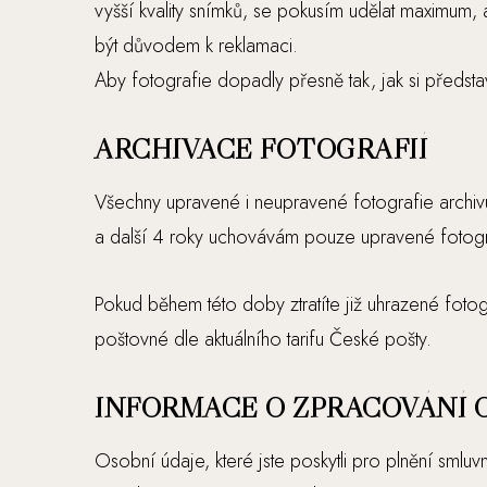
vyšší kvality snímků, se pokusím udělat maximu
být důvodem k reklamaci.
Aby fotografie dopadly přesně tak, jak si představu
ARCHIVACE FOTOGRAFIÍ
Všechny upravené i neupravené fotografie archi
a další 4 roky uchovávám pouze upravené fotogr
Pokud během této doby ztratíte již uhrazené fot
poštovné dle aktuálního tarifu České pošty.
INFORMACE O ZPRACOVÁNÍ 
Osobní údaje, které jste poskytli pro plnění smlu