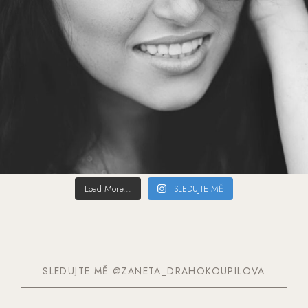
Load More...
SLEDUJTE MĚ
SLEDUJTE MĚ @ZANETA_DRAHOKOUPILOVA