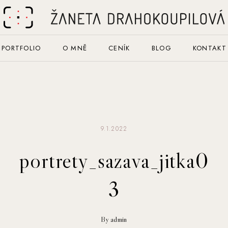
PORTFOLIO
O MNĚ
CENÍK
BLOG
KONTAKT
9.1.2022
portrety_sazava_jitka0
3
By admin